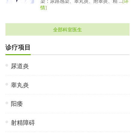
染：尿路感染、睾丸炎、附睾炎、精 ...
[详
情]
全部科室医生
诊疗项目
尿道炎
睾丸炎
阳痿
射精障碍