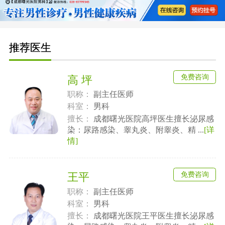
推荐医生
免费咨询
高 坪
职称：
副主任医师
科室：
男科
擅长：
成都曙光医院高坪医生擅长泌尿感
染：尿路感染、睾丸炎、附睾炎、精 ...
[详
情]
免费咨询
王平
职称：
副主任医师
科室：
男科
擅长：
成都曙光医院王平医生擅长泌尿感