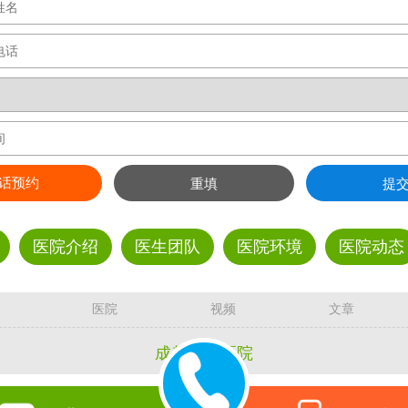
话预约
重填
提
医院介绍
医生团队
医院环境
医院动态
医院
视频
文章
成都曙光医院
电话：028-87799345