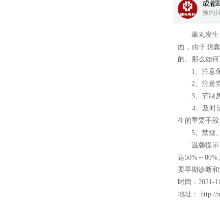
成都
预约
睾丸发生了
面，由于阴
的。那么如何
1、注意保
2、注意劳
3、节制房
4、及时治
生的重要手段
5、禁烟、酒
温馨提示：
达50%～8
要早期诊断和
时间：2021-11
地址：
http:/