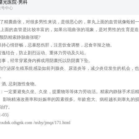
曙光医院·男科
挂号中心
精囊曲张，对很多男性来说，是很恶心的，睾丸上面的血管就像蚯蚓一
囊上面的血管是比较丰富的，如果出现曲张的现象，是对男性的生育是造
预防精索静脉曲张呢?
持心情舒畅，忌暴怒伤肝，注意饮食调整，忌食辛辣之物。
逸结合，防止剧烈运动、重体力劳动及久站。
事，经常穿紧身内裤或用阴囊托以防阴囊下坠。
疗泌尿生殖系统感染如前列腺炎、尿道炎等，减少炎症发生的机会，也
。
, 忌刺激性食物。
一定要避免久坐、久坐，提重物等等体力劳动活。精索内静脉手术后精
0%。影响精液改善率和妊娠率的因素很多。年龄愈大、病程越长则睾丸的
治疗。
-03}
/mxdnk.cdsgnk.com /nxby/jmqz/171.html