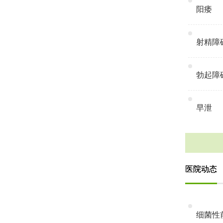
阳痿
射精障
勃起障
早泄
医院动态
细菌性前