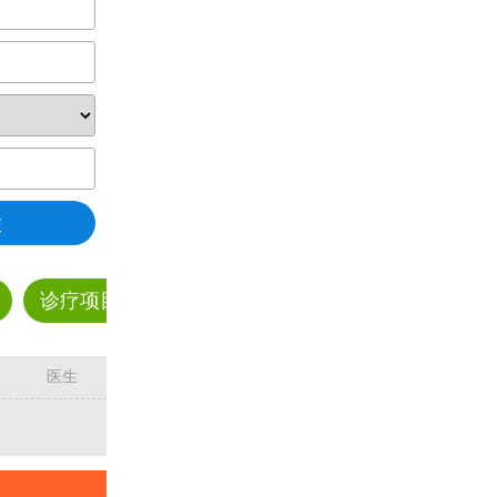
交
诊疗项目
预约挂号
科普资讯
疾病解答
医生