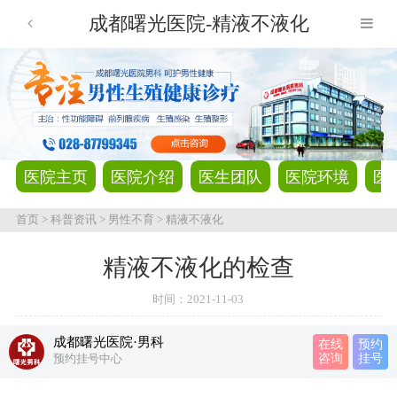
成都曙光医院-精液不液化
医院主页
医院介绍
医生团队
医院环境
医
首页
>
科普资讯
>
男性不育
>
精液不液化
精液不液化的检查
时间：
2021-11-03
成都曙光医院·男科
在线
预约
预约挂号中心
咨询
挂号