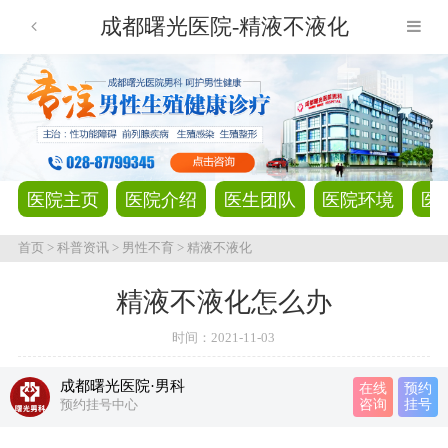
成都曙光医院-精液不液化
医院主页
医院介绍
医生团队
医院环境
医
首页
>
科普资讯
>
男性不育
>
精液不液化
精液不液化怎么办
时间：
2021-11-03
成都曙光医院·男科
在线
预约
预约挂号中心
咨询
挂号