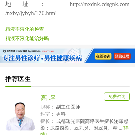
地址：
http://mxdnk.cdsgnk.com
/nxby/jybyh/176.html
精液不液化的检查
精液不液化能治好吗
推荐医生
免费咨询
高 坪
职称：
副主任医师
科室：
男科
擅长：
成都曙光医院高坪医生擅长泌尿感
染：尿路感染、睾丸炎、附睾炎、精 ...
[详
情]