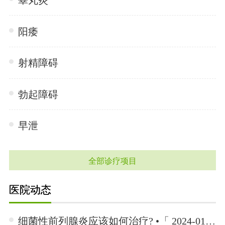
睾丸炎
阳痿
射精障碍
勃起障碍
早泄
全部诊疗项目
医院动态
细菌性前列腺炎应该如何治疗? •「 2024-01-15 」