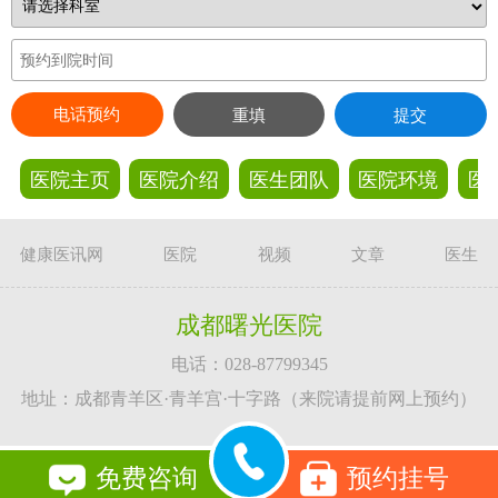
电话预约
重填
提交
医院主页
医院介绍
医生团队
医院环境
医
健康医讯网
医院
视频
文章
医生
成都曙光医院
电话：028-87799345
地址：成都青羊区·青羊宫·十字路（来院请提前网上预约）
免费咨询
预约挂号