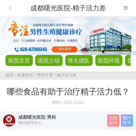
成都曙光医院-精子活力差
医院主页
医院介绍
医生团队
医院环境
医
首页
>
科普资讯
>
男性不育
>
精子活力差
哪些食品有助于治疗精子活力低？
时间：
2021-11-03
成都曙光医院·男科
在线
预约
预约挂号中心
咨询
挂号