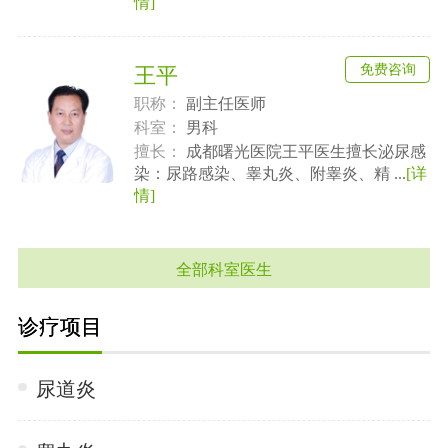
情]
免费咨询
王平
职称：
副主任医师
科室：
男科
擅长：
成都曙光医院王平医生擅长泌尿感
染：尿路感染、睾丸炎、附睾炎、精 ...
[详
情]
全部科室医生
诊疗项目
尿道炎