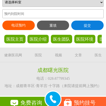
电话预约
重填
提交
医院主页
医院介绍
医生团队
医院环境
医
健康医讯网
医院
视频
文章
医生
成都曙光医院
电话：028-87799345
地址：成都青羊区·青羊宫·十字路（来院请提前网上预约）
免费咨询
预约挂号