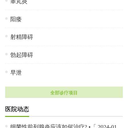
睾丸炎
阳痿
射精障碍
勃起障碍
早泄
全部诊疗项目
医院动态
细菌性前列腺炎应该如何治疗? •「 2024-01-15 」