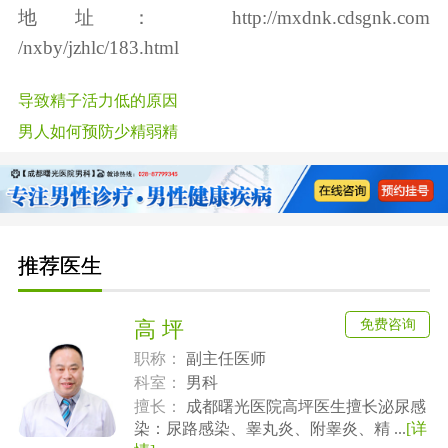
地址：
http://mxdnk.cdsgnk.com
/nxby/jzhlc/183.html
导致精子活力低的原因
男人如何预防少精弱精
推荐医生
免费咨询
高 坪
职称：
副主任医师
科室：
男科
擅长：
成都曙光医院高坪医生擅长泌尿感
染：尿路感染、睾丸炎、附睾炎、精 ...
[详