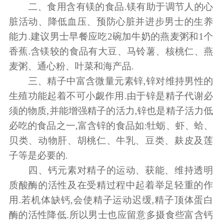
二、食用含有镁的食品.镁有助于调节人的心
脏活动、降低血压、预防心脏并进步男士的生养
能力.建议男士早餐应吃2碗加牛奶的燕麦粥和1个
香蕉.含镁较的食品有大豆、马铃薯、核桃仁、燕
麦粥、通心粉、叶菜和海产品.
三、精子中富含微量元素锌,锌对维持男性的
生殖功能起着不可小觑作用.由于锌是精子代谢必
须的物质,并能增强精子的活力,锌也是精子活力低
必吃的食品之一,富含锌的食品如:牡蛎、虾、蛤、
贝类、动物肝、胡桃仁、牛乳、豆类、麸皮及莲
子等是必要的.
四、钙元素对精子的运动、获能、维持透明
质酸酶的活性及在受精过程中起着举足轻重的作
用.若机体缺钙,会使精子运动迟缓,精子顶体蛋白
酶的活性降低.所以男士也应留意多摄食些富含钙