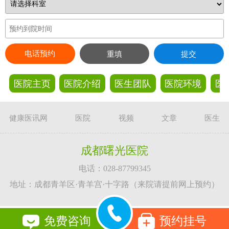
电话预约
重填
提交
医院主页
医院介绍
医生团队
医院环境
医
健康医讯网
医院
视频
文章
医生
成都曙光医院
电话：028-87799345
地址：成都青羊区·青羊宫·十字路（来院请提前网上预约）
免费咨询
预约挂号