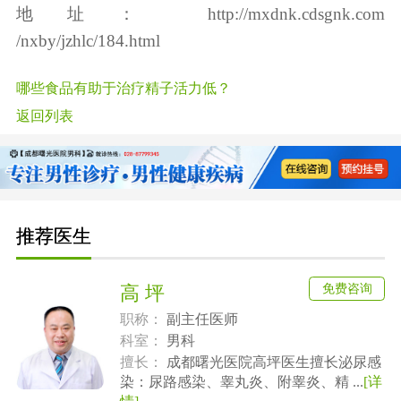
地址：
http://mxdnk.cdsgnk.com
/nxby/jzhlc/184.html
哪些食品有助于治疗精子活力低？
返回列表
推荐医生
免费咨询
高 坪
职称：
副主任医师
科室：
男科
擅长：
成都曙光医院高坪医生擅长泌尿感
染：尿路感染、睾丸炎、附睾炎、精 ...
[详