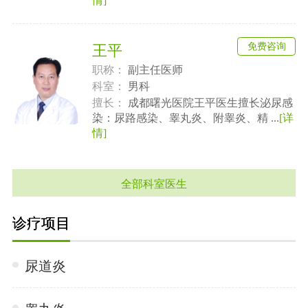
情]
免费咨询
王平
职称：
副主任医师
科室：
男科
擅长：
成都曙光医院王平医生擅长泌尿感
染：尿路感染、睾丸炎、附睾炎、精 ...
[详
情]
全部科室医生
诊疗项目
尿道炎