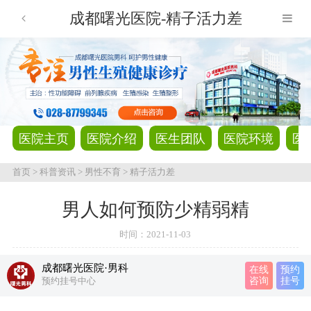
成都曙光医院-精子活力差
医院主页
医院介绍
医生团队
医院环境
医
首页
>
科普资讯
>
男性不育
>
精子活力差
男人如何预防少精弱精
时间：
2021-11-03
成都曙光医院·男科
在线
预约
预约挂号中心
咨询
挂号