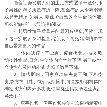
随着社会发展人们的生活方式逐渐开放化,很
多男性的精子质量有所下降,甚至有的人少精弱精
或是无精.作为男人,要保护自己这个生命的体液,
那么能做些什么预防措施呢?
引起男性精子质量差的原因有很多,男性出现
了这一疾病要及时检查治疗,切不可拖延病情而给
自己带来更大的伤害.
1、体内缺锌：有些男子偏食挑食,不喜欢吃
动物性食品,日久,会使体内含锌量下降.男子缺锌,
会使性欲及性功能减退,精子数目下降.
2、情绪影响：因家庭琐事夫妻不和,互相指
责,双方终日处于忧郁或烦恼中,可直接影响机体的
神经系统和内分泌功能,使睾丸生精功能发生紊乱,
导致不育.
3、房事过频：房事过频会使每次射精精液中