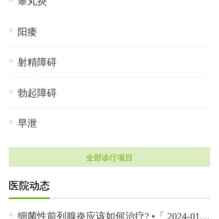
睾丸炎
阳痿
射精障碍
勃起障碍
早泄
全部诊疗项目
医院动态
细菌性前列腺炎应该如何治疗? •「 2024-01-15 」