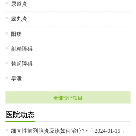
尿道炎
睾丸炎
阳痿
射精障碍
勃起障碍
早泄
全部诊疗项目
医院动态
细菌性前列腺炎应该如何治疗? •「 2024-01-15 」