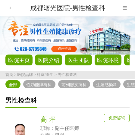
成都曙光医院-男性检查科
医院主页
医院介绍
医生团队
医院环境
医
首页
>
医院品牌
>
科室/医生
>
男性检查科
全部
性功能障碍科
前列腺疾病科
生殖感染科
生
男性检查科
免费咨询
高 坪
职称：
副主任医师