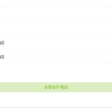
碍
碍
全部诊疗项目