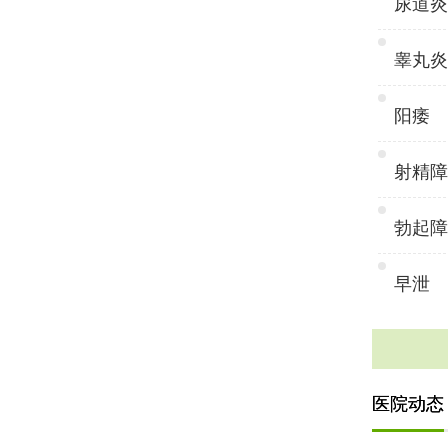
尿道炎
睾丸炎
阳痿
射精障
勃起障
早泄
医院动态