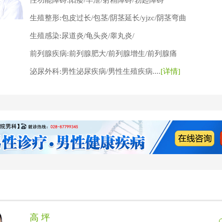
性功能障碍:阳痿/早泄/射精障碍/勃起障碍
生殖整形:包皮过长/包茎/阴茎延长/yjzc/阴茎弯曲
生殖感染:尿道炎/龟头炎/睾丸炎/
前列腺疾病:前列腺肥大/前列腺增生/前列腺痛
泌尿外科:男性泌尿疾病/男性生殖疾病....
[详情]
高 坪