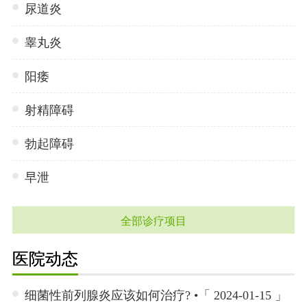
尿道炎
睾丸炎
阳痿
射精障碍
勃起障碍
早泄
全部诊疗项目
医院动态
细菌性前列腺炎应该如何治疗? •「 2024-01-15 」