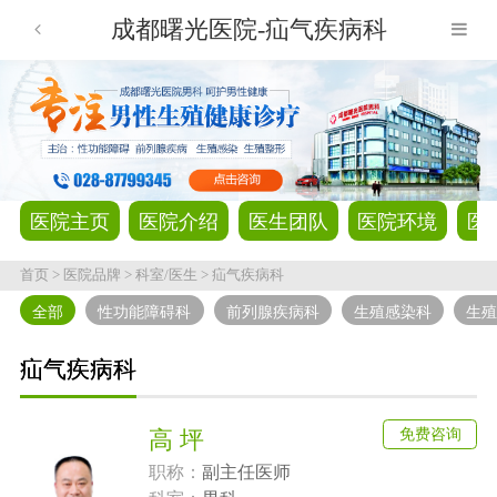
成都曙光医院-疝气疾病科
医院主页
医院介绍
医生团队
医院环境
医
首页
>
医院品牌
>
科室/医生
>
疝气疾病科
全部
性功能障碍科
前列腺疾病科
生殖感染科
生
疝气疾病科
免费咨询
高 坪
职称：
副主任医师