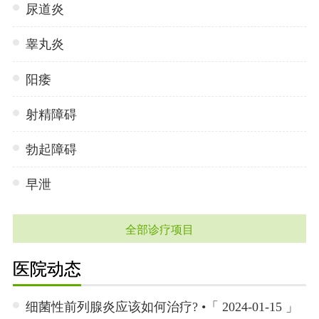
尿道炎
睾丸炎
阳痿
射精障碍
勃起障碍
早泄
全部诊疗项目
医院动态
细菌性前列腺炎应该如何治疗? •「 2024-01-15 」