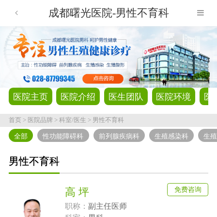
成都曙光医院-男性不育科
医院主页
医院介绍
医生团队
医院环境
医
首页
>
医院品牌
>
科室/医生
>
男性不育科
全部
性功能障碍科
前列腺疾病科
生殖感染科
生
男性不育科
免费咨询
高 坪
职称：
副主任医师